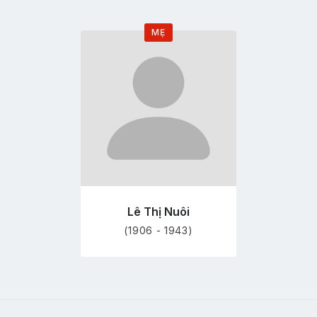
MẸ
Đi
tới
trang
hồ
sơ
Lê Thị Nuôi
(1906 - 1943)