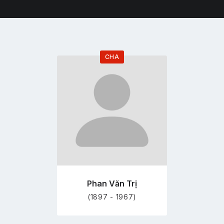
CHA
Đi
tới
trang
hồ
sơ
Phan Văn Trị
(1897 - 1967)