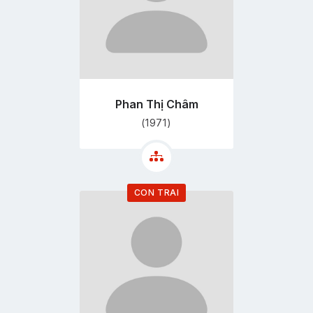
Phan Thị Châm
(1971)
CON TRAI
Đi
tới
trang
hồ
sơ