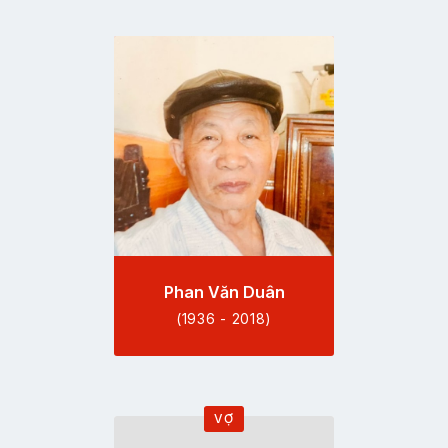
Đi
tới
trang
hồ
sơ
Phan Văn Duân
(1936 - 2018)
VỢ
Đi
tới