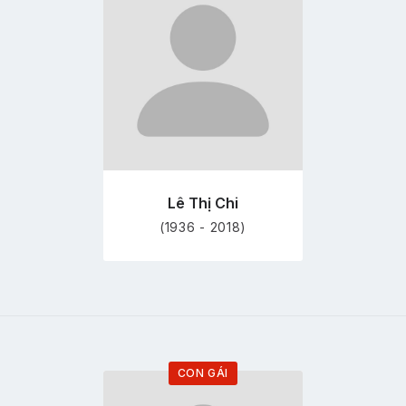
trang
hồ
sơ
Lê Thị Chi
(1936 - 2018)
CON GÁI
Đi
tới