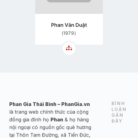
Phan Văn Duật
(1979)
BÌNH
Phan Gia Thái Bình – PhanGia.vn
LUẬN
là trang web chính thức của cộng
GẦN
đồng gia đình họ
Phan
& họ hàng
ĐÂY
nội ngoại có nguồn gốc quê hương
tại Thôn Tam Đường, xã Tiến Đức,