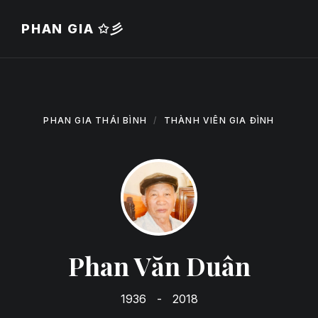
Bỏ
Bỏ
Bỏ
qua
qua
qua
PHAN GIA ✩彡
nội
hướng
để
dung
chính
chân
PHAN GIA THÁI BÌNH
THÀNH VIÊN GIA ĐÌNH
Phan Văn Duân
1936
-
2018