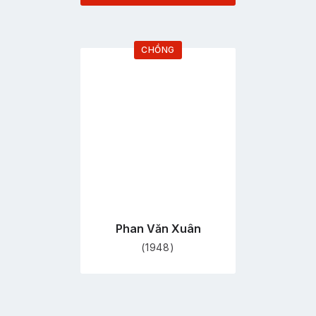
CHỒNG
Đi
tới
trang
hồ
sơ
Phan Văn Xuân
(1948)