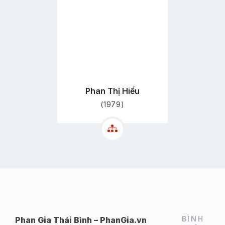
sơ
Phan Thị Hiếu
(1979)
BÌNH
Phan Gia Thái Bình – PhanGia.vn