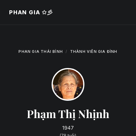
Bỏ
Bỏ
Bỏ
qua
qua
qua
PHAN GIA ✩彡
nội
hướng
để
dung
chính
chân
PHAN GIA THÁI BÌNH
THÀNH VIÊN GIA ĐÌNH
Phạm Thị Nhịnh
1947
(78 tuổi)