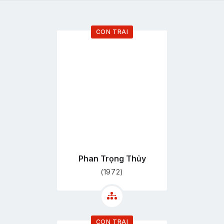
CON TRAI
Đi
tới
trang
hồ
sơ
Phan Trọng Thủy
(1972)
CON TRAI